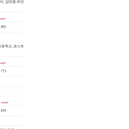
티_양천중-하안
895
고등학교_로스트
773
819