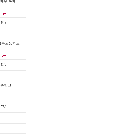
수 34회
849
 영주고등학교
827
양중학교
753