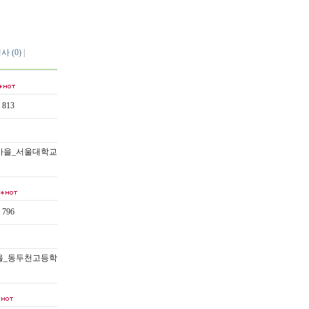
 (0)
|
813
마을_서울대학교
796
을_동두천고등학