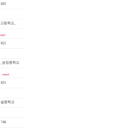
845
성고등학교_
821
중_송정중학교
…
831
부설중학교
746