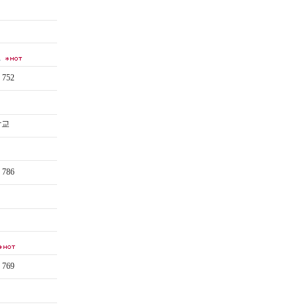
…
752
학교
786
769