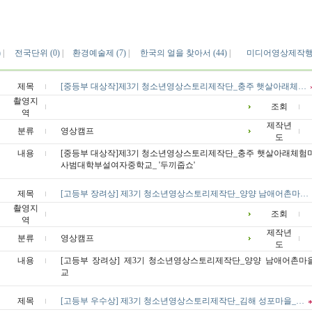
)
|
전국단위 (0)
|
환경예술제 (7)
|
한국의 얼을 찾아서 (44)
|
미디어영상제작행사
제목
[중등부 대상작]제3기 청소년영상스토리제작단_충주 햇살아래체…
촬영지
조회
역
제작년
분류
영상캠프
도
내용
[중등부 대상작]제3기 청소년영상스토리제작단_충주 햇살아래체험
사범대학부설여자중학교_ '두끼줍쇼'
제목
[고등부 장려상] 제3기 청소년영상스토리제작단_양양 남애어촌마…
촬영지
조회
역
제작년
분류
영상캠프
도
내용
[고등부 장려상] 제3기 청소년영상스토리제작단_양양 남애어촌마
교
제목
[고등부 우수상] 제3기 청소년영상스토리제작단_김해 성포마을_…