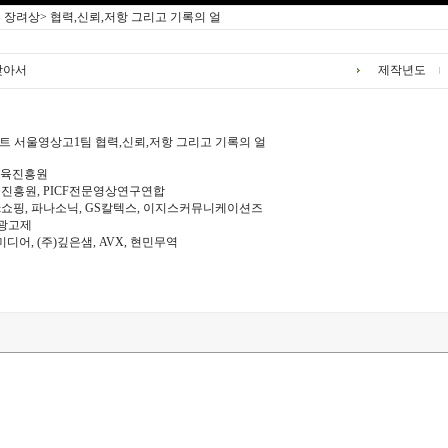
 장려상> 협력,신뢰,저항 그리고 기록의 얼
찾아서
제작년도
 서울영상고1팀 협력,신뢰,저항 그리고 기록의 얼
교육진흥원
진흥원, PICF전문영상연구연합
홈&쇼핑, 파나소닉, GS칼텍스, 이지스커뮤니케이션즈
광고제
디어, (주)깊은샘, AVX, 현민무역