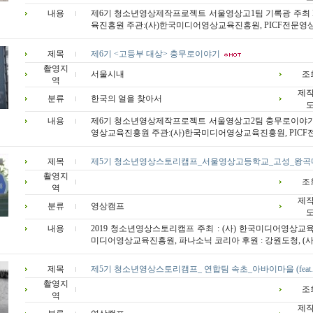
내용
제6기 청소년영상제작프로젝트 서울영상고1팀 기록광 주최
육진흥원 주관:(사)한국미디어영상교육진흥원, PICF전문영상
제목
제6기 <고등부 대상> 충무로이야기
촬영지
서울시내
조
역
제
분류
한국의 얼을 찾아서
내용
제6기 청소년영상제작프로젝트 서울영상고2팀 충무로이야기
영상교육진흥원 주관:(사)한국미디어영상교육진흥원, PICF
제목
제5기 청소년영상스토리캠프_서울영상고등학교_고성_왕곡마
촬영지
조
역
제
분류
영상캠프
내용
2019 청소년영상스토리캠프 주최 : (사) 한국미디어영상교육진
미디어영상교육진흥원, 파나소닉 코리아 후원 : 강원도청, (사) 
제목
제5기 청소년영상스토리캠프_ 연합팀 속초_아바이마을 (feat
촬영지
조
역
제