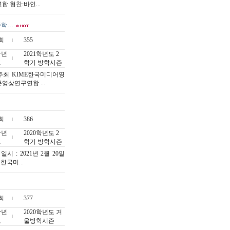
 협찬:바인...
중학…
회
355
작년
2021학년도 2
도
학기 방학시즌
최 KIME한국미디어영
영상연구연합 ...
회
386
작년
2020학년도 2
도
학기 방학시즌
: 2021년 2월 20일
한국미...
회
377
작년
2020학년도 겨
도
울방학시즌