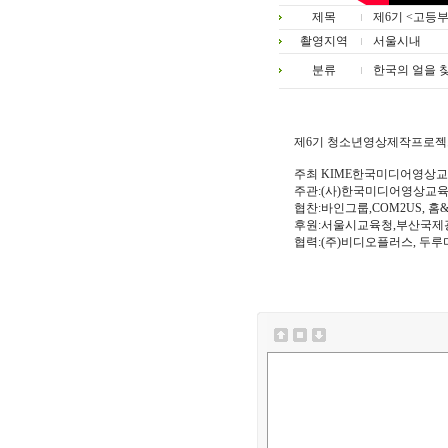
제목
제6기 <고등부
촬영지역
서울시내
분류
한국의 얼을 
제6기 청소년영상제작프로젝트
주최 KIME한국미디어영상
주관:(사)한국미디어영상교육
협찬:바인그룹,COM2US, 
후원:서울시교육청,부산국제
협력:(주)비디오플러스, 두루미