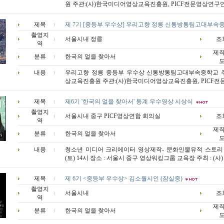
원 주관:(사)한국미디어영상교육진흥원, PICF전문영상연구연합
제목
제 7기 [중등부 우수상] 우리고향 정릉 신통방통팀고대부속
촬영지
서울시내 정릉
조
역
제
분류
한국의 얼을 찾아서
내용
우리고향 정릉 중등부 우수상 신통방통팀고대부속중학교 주
상교육진흥원 주관:(사)한국미디어영상교육진흥원, PICF전문
제목
제6기 '한국의 얼을 찾아서' 동계 우수영상 시상식
촬영지
서울시내 중구 PICF영상연합 회의실
조
역
제
분류
한국의 얼을 찾아서
내용
청소년 미디어 크리에이터 영상제작- 문화인물유적 스토리 일시 
(토) 14시 장소 : 서울시 중구 영상워킹그룹 교육장 주최 : (사) 
제목
제 6기 <중등부 우수상> 김소월시인 (잠실중)
촬영지
서울시내
조
역
제
분류
한국의 얼을 찾아서