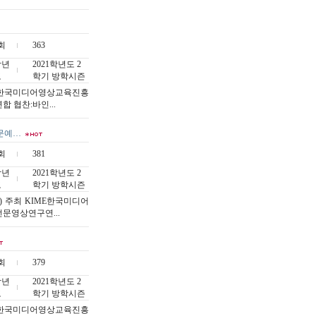
회
363
작년
2021학년도 2
도
학기 방학시즌
ME한국미디어영상교육진흥
 협찬:바인...
일문예…
회
381
작년
2021학년도 2
도
학기 방학시즌
 주최 KIME한국미디어
문영상연구연...
회
379
작년
2021학년도 2
도
학기 방학시즌
ME한국미디어영상교육진흥