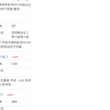
 KIME한국미디어영상교
연구연합 협찬...
회
397
작년
2020학년도 2
도
학기방학시즌
 주최 KIME한국미디어
전문영상연구연합...
을 (f…
회
1236
작년
도
흥원 주관 : (사) 한국
한국에...
.이…
회
1062
작년