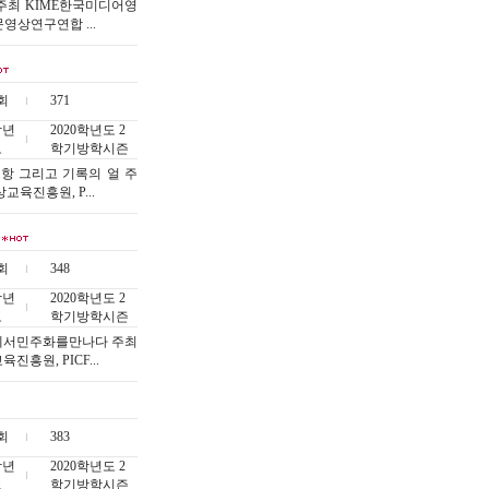
주최 KIME한국미디어영
영상연구연합 ...
회
371
작년
2020학년도 2
도
학기방학시즌
항 그리고 기록의 얼 주
육진흥원, P...
회
348
작년
2020학년도 2
도
학기방학시즌
에서민주화를만나다 주최
원, PICF...
회
383
작년
2020학년도 2
도
학기방학시즌