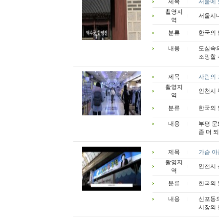
제목
서울에 
촬영지
서울시
역
분류
한국의 
내용
도심속의
조망할 
제목
사람의 
촬영지
인천시
역
분류
한국의 
내용
부평 문
좀 더 
제목
가슴 아
촬영지
인천시
역
분류
한국의 
내용
신포동의
시장의 