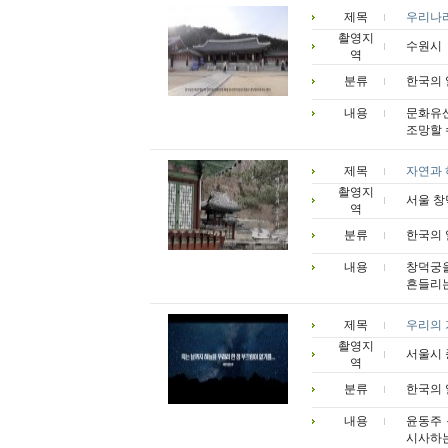
제목
우리나라
촬영지
수원시
역
분류
한국의 
내용
문화유산
조망할 
제목
자연과 
촬영지
서울 창
역
분류
한국의 
내용
창덕궁을
흔들리는
제목
우리의 
촬영지
서울시
역
분류
한국의 
내용
윤동주 
시사하는