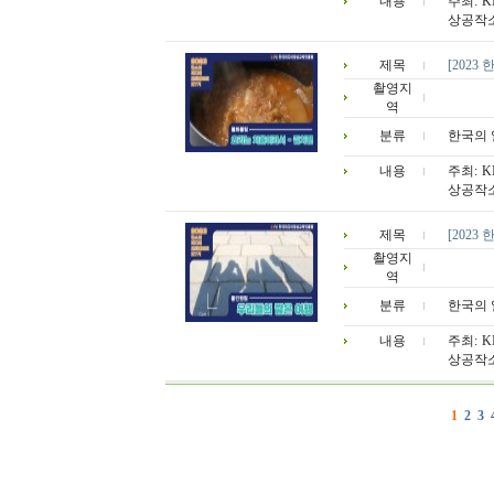
내용
주최: 
상공작소
제목
[202
촬영지
역
분류
한국의 
내용
주최: 
상공작소
제목
[202
촬영지
역
분류
한국의 
내용
주최: 
상공작소
1
2
3