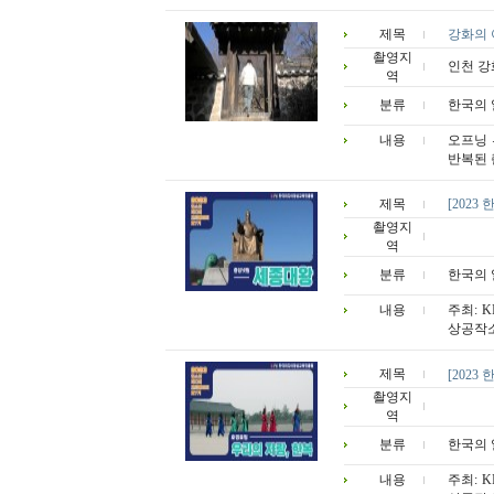
제목
강화의 
촬영지
인천 강
역
분류
한국의 
내용
오프닝 
반복된 
제목
[2023
촬영지
역
분류
한국의 
내용
주최: 
상공작소
제목
[2023
촬영지
역
분류
한국의 
내용
주최: 